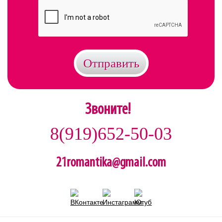
Звоните!
8(919)652-50-03
21romantika@gmail.com