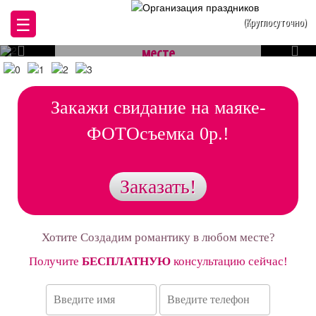
☰
(Круглосуточно)
Создадим романтику в любом
месте
Закажи свидание на маяке-
ФОТОсъемка 0р.!
Заказать!
Хотите Создадим романтику в любом месте?
Получите
БЕСПЛАТНУЮ
консультацию сейчас!